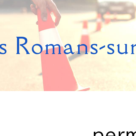
s Romans-sur
perm