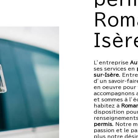
Rom
Isèr
L’entreprise
Au
ses services en
sur-Isère
. Entr
d’un savoir-fai
en oeuvre pour 
accompagnons a
et sommes à l’é
habitez à
Roman
disposition pou
renseignements 
permis
. Notre m
passion et le p
plus notre dési